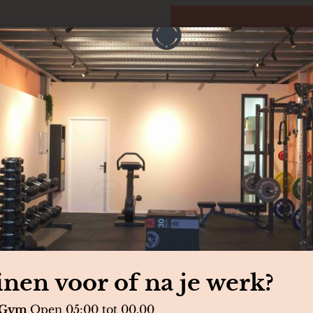
Naam
*
E-mailadres
*
Bericht
K
nen betekenen?
inen voor of na je werk?
e Gym
Open 05:00 tot 00.00