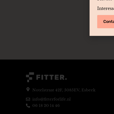
Interes
Cont
Notelstraat 42F, 5085EV, Esbeek
info@fitterforlife.nl
06 18 20 14 46