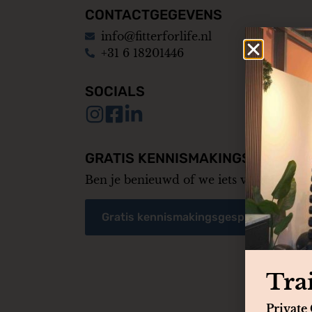
CONTACTGEGEVENS
info@fitterforlife.nl
+31 6 18201446
SOCIALS
GRATIS KENNISMAKINGSGESPRE
Ben je benieuwd of we iets voor je kun
Gratis kennismakingsgesprek
Tra
Privat