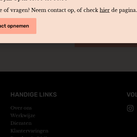
se of vragen? Neem contact op, of check
hier
de pagina.
act opnemen
Verzenden
HANDIGE LINKS
VO
Over ons
Werkwijze
Diensten
Klantervaringen